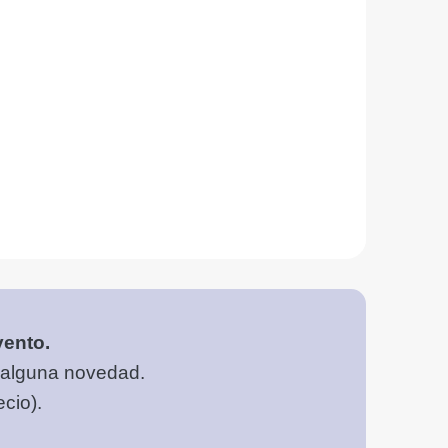
vento.
 alguna novedad.
cio).