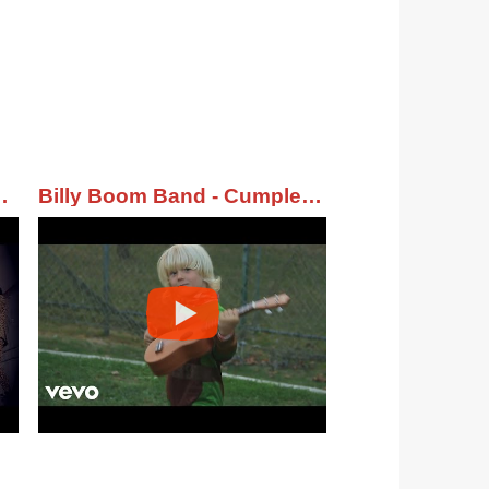
(Official Music Video)
Billy Boom Band - Cumpleaños Feliz