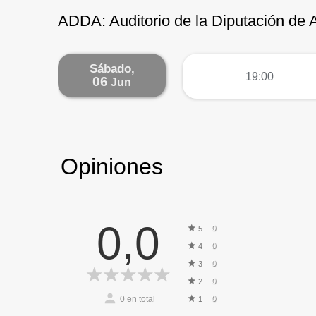
ADDA: Auditorio de la Diputación de Al
Sábado,
más
19:00
06
Jun
Opiniones
0,0
0
5
0
4
0
3
0
2
0
en total
0
1