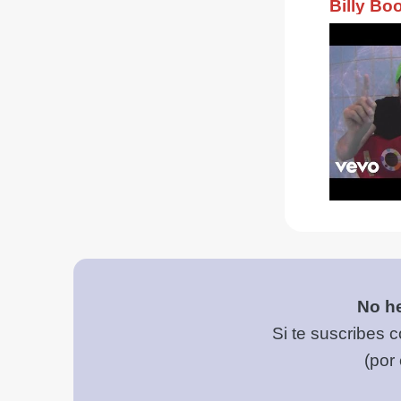
Billy B
No he
Si te suscribes c
(por