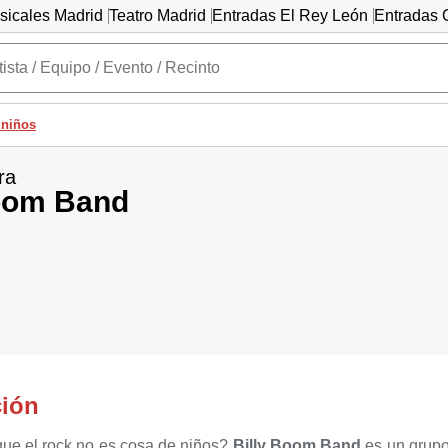
sicales Madrid
Teatro Madrid
Entradas El Rey León
Entradas C
 niños
ra
Boom Band
ción
ue el rock no es cosa de niños?
Billy Boom Band
es un grupo