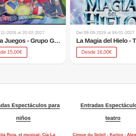
-11-2026
al
20-02-2027
Del
08-08-2026
al
04-01-2027
Canta Juegos - Grupo Golosina
de 15,00€
Desde 16,00€
adas Espectáculos para
Entradas Espectácul
niños
teatro
ta Roja, el musical- Cía La
Cirque du Soleil - Kurios - Aleg