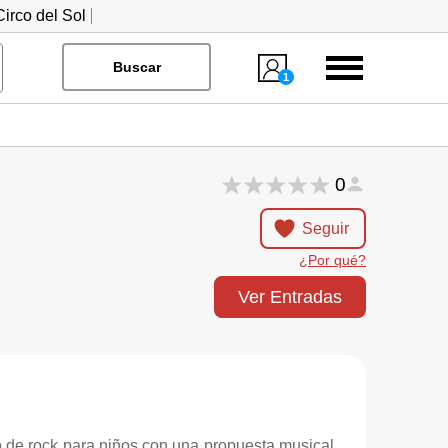
irco del Sol
Menú
Buscar
1
0
Seguir
¿Por qué?
Ver Entradas
 de rock para niños con una propuesta musical