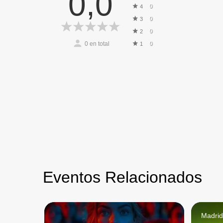
0,0
0
4
0
3
0
2
0
en total
0
1
Eventos Relacionados
Madri