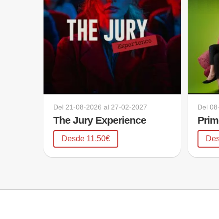
Del
21-08-2026
al
27-02-2027
Del
08
The Jury Experience
Prim
Desde 11,50€
Des