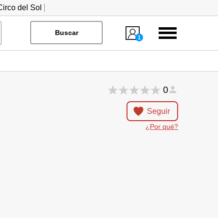
irco del Sol
Menú
Buscar
1
0
Seguir
¿Por qué?