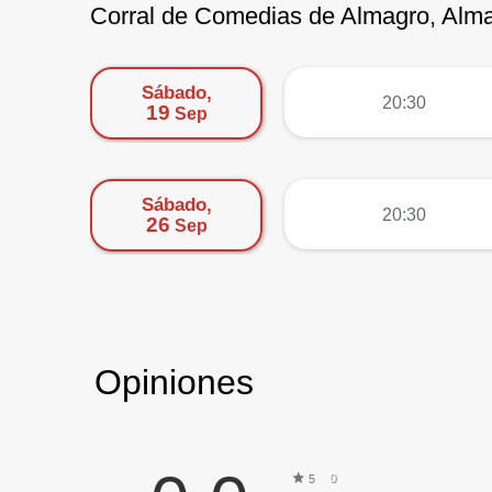
Corral de Comedias de Almagro, Alm
Sábado,
más
20:30
19
Sep
Sábado,
más
20:30
26
Sep
Opiniones
0
5