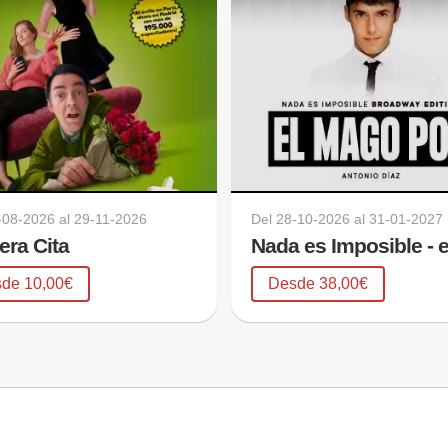
-08-2026
al
29-11-2026
Del
28-10-2026
al
31-01-2027
era Cita
de 10,00€
Desde 38,00€