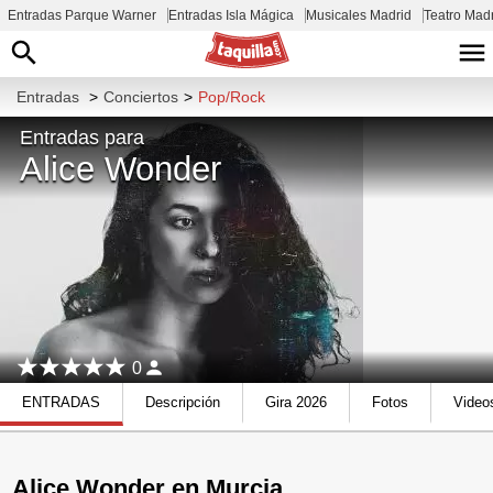
Entradas Parque Warner
Entradas Isla Mágica
Musicales Madrid
Teatro Mad
Entradas
>
Conciertos
>
Pop/Rock
Entradas para
Alice Wonder
0
ENTRADAS
Descripción
Gira 2026
Fotos
Video
Alice Wonder en Murcia