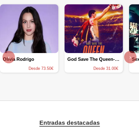
‹
›
Olivia Rodrigo
God Save The Queen- Dios Salve a la Reina
Se
Desde 73.50€
Desde 31.00€
Entradas destacadas