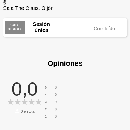
Sala The Class, Gijón
Sesión
SAB
Concluído
01 AGO
única
Opiniones
0,0
0
5
0
4
0
3
0
2
0
en total
0
1