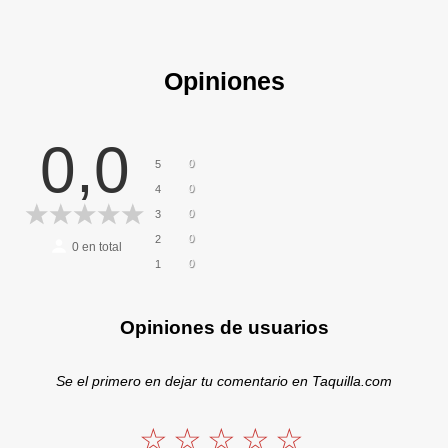
Opiniones
0,0
0
5
0
4
0
3
0
2
0
en total
0
1
Opiniones de usuarios
Se el primero en dejar tu comentario en Taquilla.com