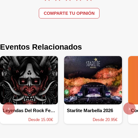
COMPARTE TU OPINIÓN
Eventos Relacionados
‹
›
Leyendas Del Rock Festival 2026
Starlite Marbella 2026
Coo
Desde 15.00€
Desde 20.95€