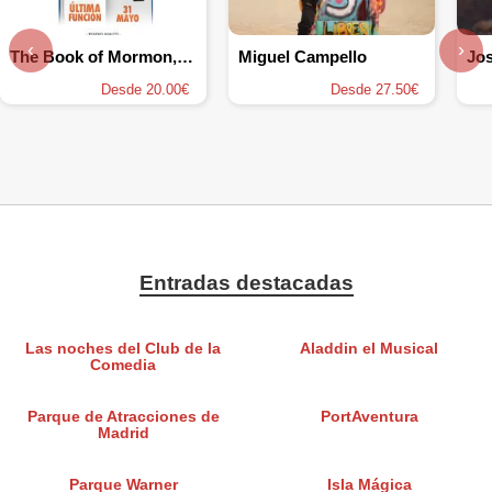
‹
›
The Book of Mormon, el musical
Miguel Campello
Jo
Desde 20.00€
Desde 27.50€
Entradas destacadas
Las noches del Club de la
Aladdin el Musical
Comedia
Parque de Atracciones de
PortAventura
Madrid
Parque Warner
Isla Mágica