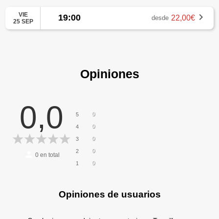
VIE
19:00
22,00€
desde
25 SEP
Opiniones
0,0
0
5
0
4
0
3
0
2
0
en total
0
1
Opiniones de usuarios