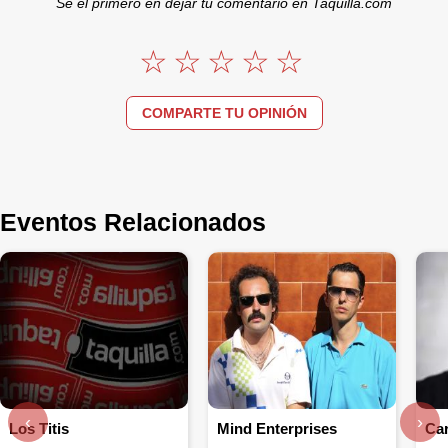
Se el primero en dejar tu comentario en Taquilla.com
COMPARTE TU OPINIÓN
Eventos Relacionados
‹
›
Los Titis
Mind Enterprises
Ca