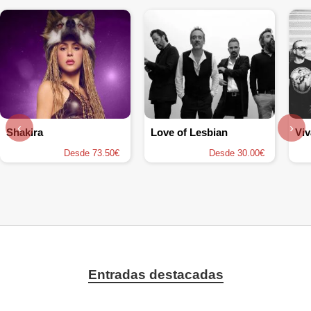
‹
›
Shakira
Love of Lesbian
Viv
Desde 73.50€
Desde 30.00€
Entradas destacadas