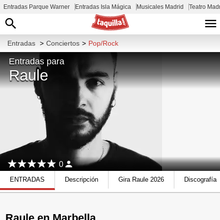
Entradas Parque Warner
Entradas Isla Mágica
Musicales Madrid
Teatro Mad
Entradas
>
Conciertos
>
Pop/Rock
Entradas para
Raule
0
ENTRADAS
Descripción
Gira Raule 2026
Discografía
Raule en Marbella