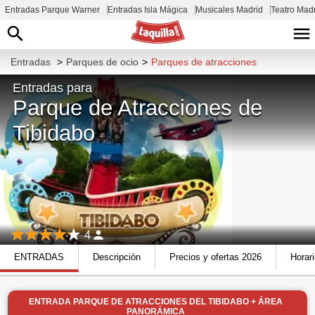
Entradas Parque Warner
Entradas Isla Mágica
Musicales Madrid
Teatro Mad
Entradas
>
Parques de ocio
>
Parques de atracciones
Entradas para
Parque de Atracciones de
Tibidabo
4
ENTRADAS
Descripción
Precios y ofertas 2026
Horar
ENTRADA PARQUE DE ATRACCIONES DEL TIBIDABO + ÁREA
PANORÁMICA