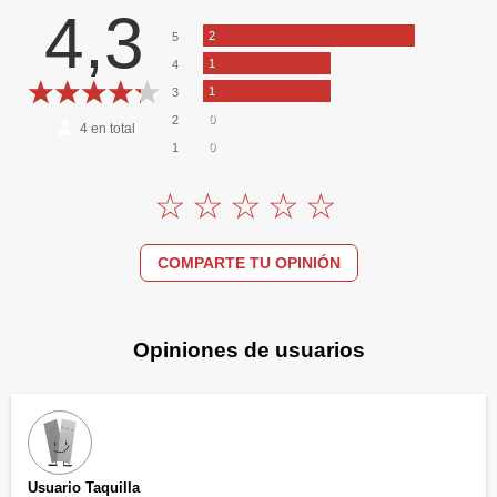
4,3
2
5
1
4
1
3
0
2
4
en total
0
1
COMPARTE TU OPINIÓN
Opiniones de usuarios
Usuario Taquilla