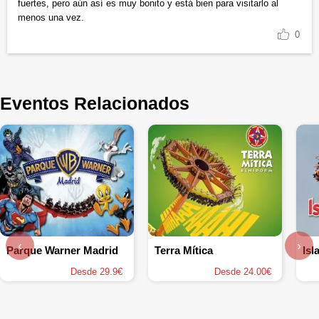
fuertes, pero aún así es muy bonito y está bien para visitarlo al
menos una vez.
0
Eventos Relacionados
‹
›
Parque Warner Madrid
Terra Mítica
Isl
Desde 29.9€
Desde 24.00€