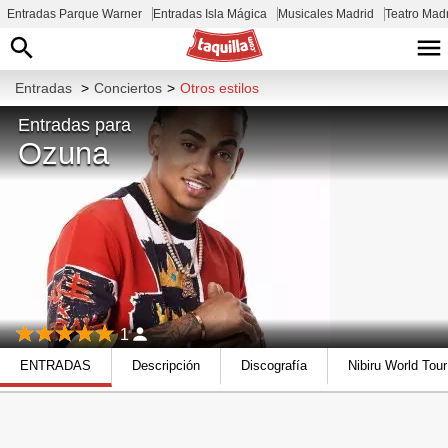
Entradas Parque Warner
Entradas Isla Mágica
Musicales Madrid
Teatro Mad
Entradas
>
Conciertos
>
Otros estilos
Entradas para
Ozuna
1
ENTRADAS
Descripción
Discografía
Nibiru World Tou