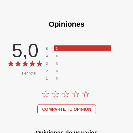
Opiniones
5,0
1
5
0
4
0
3
0
2
1
en total
0
1
COMPARTE TU OPINIÓN
Opiniones de usuarios