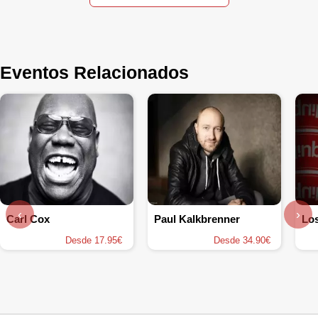
Eventos Relacionados
‹
›
Carl Cox
Paul Kalkbrenner
Los
Desde 17.95€
Desde 34.90€