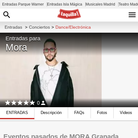
Entradas Parque Warner
Entradas Isla Mágica
Musicales Madrid
Teatro Mad
Entradas
>
Conciertos
>
Dance/Electrónica
Entradas para
Mora
0
ENTRADAS
Descripción
FAQs
Fotos
Videos
Eventos pasados de MORA Granada