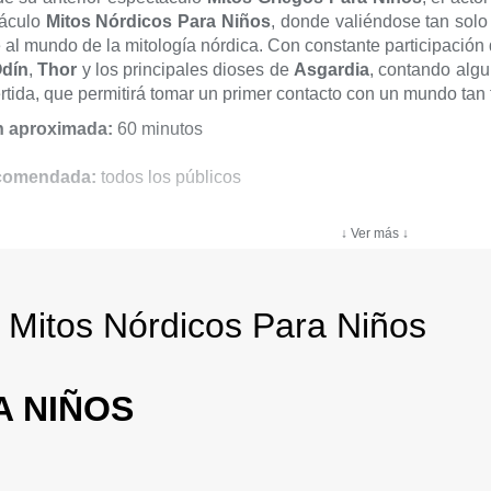
táculo
Mitos Nórdicos Para Niños
, donde valiéndose tan solo 
e al mundo de la mitología nórdica. Con constante participación 
dín
,
Thor
y los principales dioses de
Asgardia
, contando alg
vertida, que permitirá tomar un primer contacto con un mundo tan
n aproximada:
60 minutos
comendada:
todos los públicos
↓ Ver más ↓
 Mitos Nórdicos Para Niños
A NIÑOS