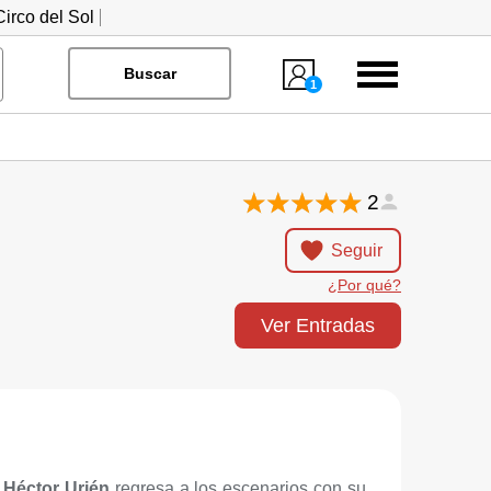
irco del Sol
Menú
Buscar
1
2
Seguir
¿Por qué?
Ver Entradas
r
Héctor Urién
regresa a los escenarios con su