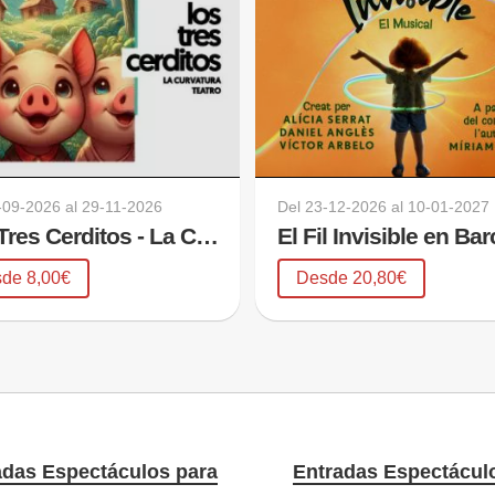
-09-2026
al
29-11-2026
Del
23-12-2026
al
10-01-2027
Los Tres Cerditos - La Curvatura Teatro
de 8,00€
Desde 20,80€
adas Espectáculos para
Entradas Espectácul