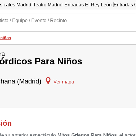
sicales Madrid
Teatro Madrid
Entradas El Rey León
Entradas C
 niños
ra
órdicos Para Niños
chana (Madrid)
Ver mapa
ción
 de su anterior espectáculo
Mitos Griegos Para Niños
, el acto