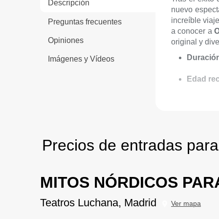
Descripción
nuevo espec
increíble viaj
Preguntas frecuentes
a conocer a
O
Opiniones
original y di
Duració
Imágenes y Vídeos
Edad re
Precios de entradas para
MITOS NÓRDICOS PAR
Teatros Luchana, Madrid
Ver mapa