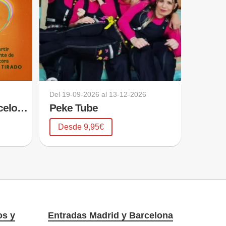
Del
19-09-2026
al
13-12-2026
El Fil Invisible en Barcelona
Peke Tube
Desde 9,95€
os y
Entradas Madrid y Barcelona