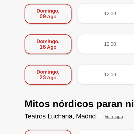
Domingo,
más
12:00
09
Ago
Domingo,
más
12:00
16
Ago
Domingo,
más
12:00
23
Ago
Mitos nórdicos paran n
Teatros Luchana, Madrid
Ver mapa