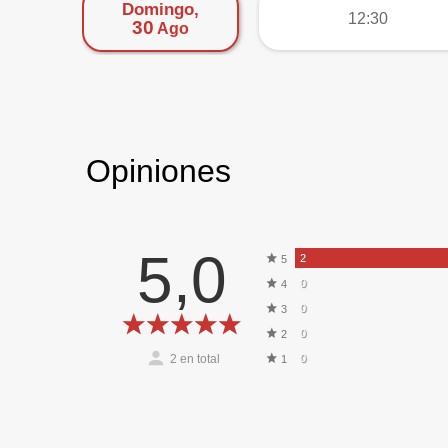
Domingo,
más
12:30
30
Ago
Opiniones
5,0
2
5
0
4
0
3
0
2
2
en total
0
1