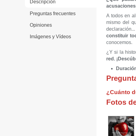
Descripción
acusaciones?
Preguntas frecuentes
A todos en a
mismo del que
Opiniones
declaración..
constituir t
Imágenes y Vídeos
conocemos.
¿Y si la hist
red. ¡Descúb
Duració
Pregunta
¿Cuánto d
Fotos d