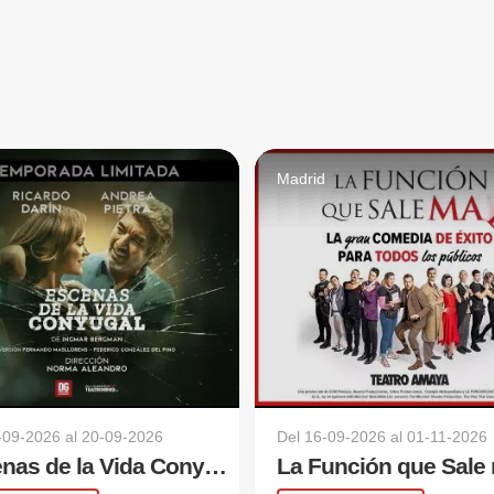
d
Madrid
-09-2026
al
20-09-2026
Del
16-09-2026
al
01-11-2026
Escenas de la Vida Conyugal
La Función que Sale