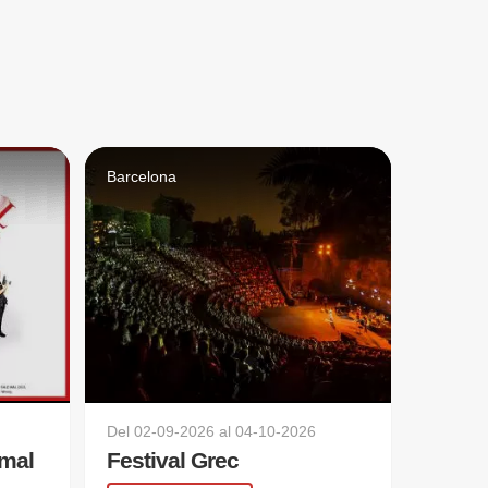
Barcelona
Del
02-09-2026
al
04-10-2026
 mal
Festival Grec