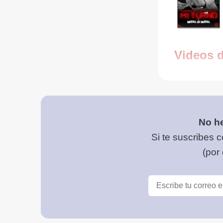
Videos 
No he
Si te suscribes c
(por