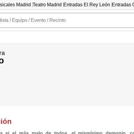
sicales Madrid
Teatro Madrid
Entradas El Rey León
Entradas C
ra
o
ción
a si el más malo de todos, el mismísimo demonio, con