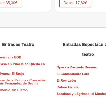
de 35,00€
Desde 17,62€
Entradas Teatro
Entradas Espectácul
teatro
viví a la EGB
Pasa en Pucela se Queda en
Ópera y Zarzuela Dreams
lvarez, El Brujo
El Comandante Lara
ena de la Paloma - Compañía
El Rey León
uis Fernández de Sevilla
Rubén García
monio sin Filtros
Sonrisas y Lágrimas, el Musica