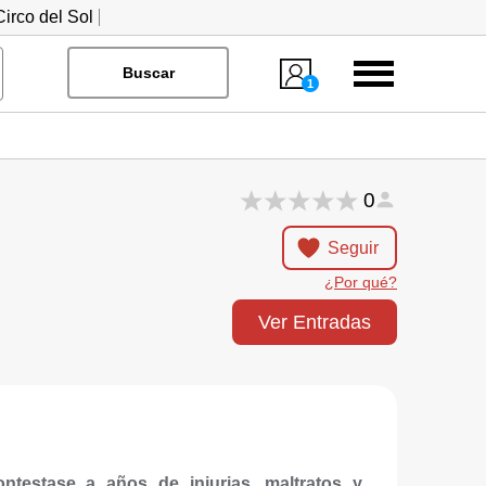
irco del Sol
Menú
Buscar
1
0
Seguir
¿Por qué?
Ver Entradas
testase a años de injurias, maltratos y