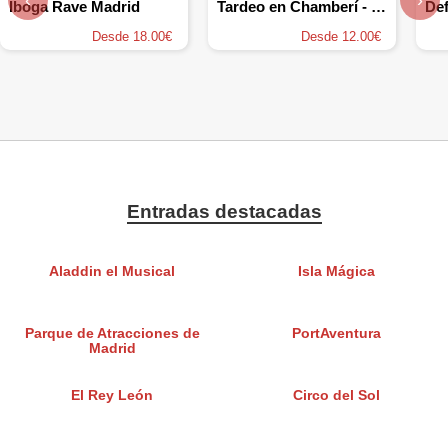
Iboga Rave Madrid
Tardeo en Chamberí - Ditirambo
Def
Desde 18.00€
Desde 12.00€
Entradas destacadas
Aladdin el Musical
Isla Mágica
Parque de Atracciones de
PortAventura
Madrid
El Rey León
Circo del Sol