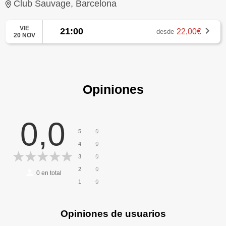
Club Sauvage, Barcelona
VIE
21:00
22,00€
desde
20 NOV
Opiniones
0,0
0
5
0
4
0
3
0
2
0
en total
0
1
Opiniones de usuarios