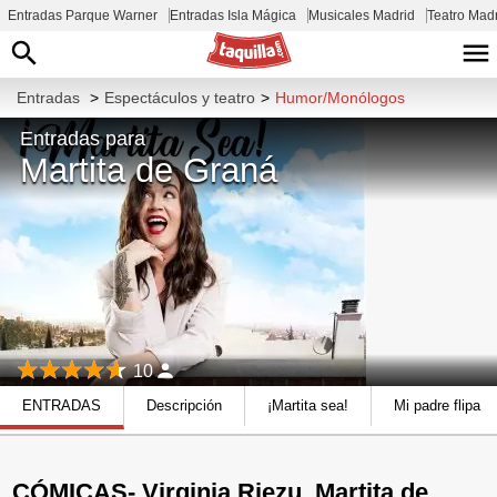
Entradas Parque Warner
Entradas Isla Mágica
Musicales Madrid
Teatro Mad
Entradas
>
Espectáculos y teatro
>
Humor/Monólogos
Entradas para
Martita de Graná
10
ENTRADAS
Descripción
¡Martita sea!
Mi padre flipa
CÓMICAS- Virginia Riezu, Martita de