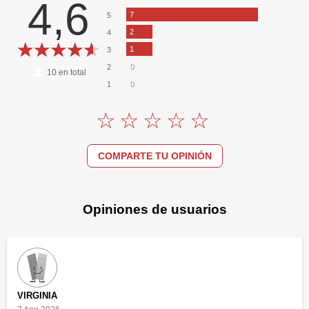
4,6
7
5
2
4
1
3
0
2
10
en total
0
1
COMPARTE TU OPINIÓN
Opiniones de usuarios
VIRGINIA