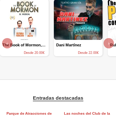
‹
›
The Book of Mormon, el musical
Dani Martínez
Ru
Desde 20.00€
Desde 22.00€
Entradas destacadas
Parque de Atracciones de
Las noches del Club de la