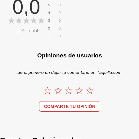
0,0
0
5
0
4
0
3
0
2
0
en total
0
1
Opiniones de usuarios
Se el primero en dejar tu comentario en Taquilla.com
COMPARTE TU OPINIÓN