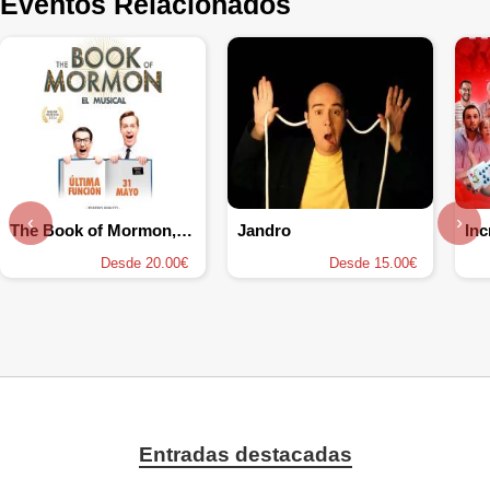
Eventos Relacionados
‹
›
The Book of Mormon, el musical
Jandro
Inc
Desde 20.00€
Desde 15.00€
Entradas destacadas