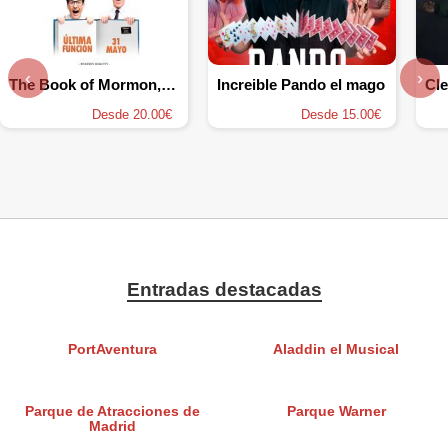
‹
›
The Book of Mormon, el musical
Increible Pando el mago
Cl
Desde 20.00€
Desde 15.00€
Entradas destacadas
PortAventura
Aladdin el Musical
Parque de Atracciones de
Parque Warner
Madrid