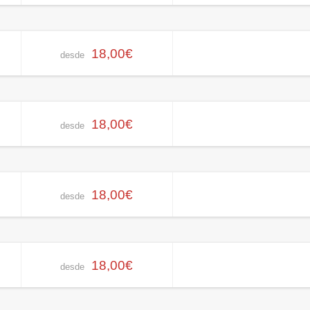
18,00€
desde
18,00€
desde
18,00€
desde
18,00€
desde