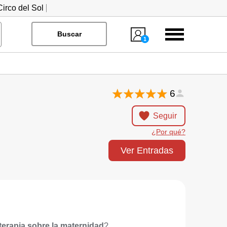
irco del Sol
Menú
Buscar
1
6
Seguir
¿Por qué?
Ver Entradas
terapia sobre la maternidad
?