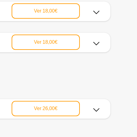
Ver
18,00€
Ver
18,00€
Ver
26,00€