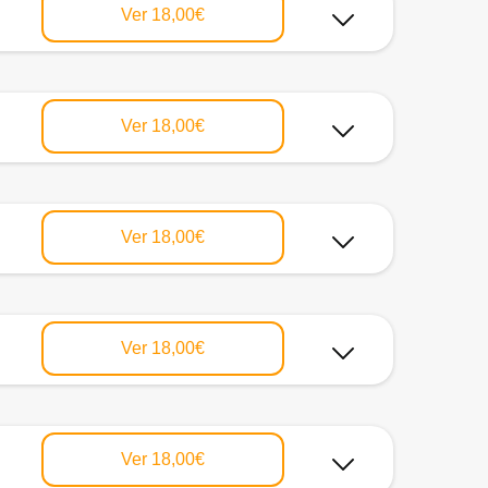
Ver
18,00€
Ver
18,00€
Ver
18,00€
Ver
18,00€
Ver
18,00€