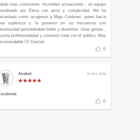
alido mas consciente. Increíbles actuaciones , un equipo
oordinado por Elena con amor y complicidad. Me ha
ncantado como acogieron a Majo Cordonet ,quien hacía
una suplencia y la pusieron en su frecuencia con
enerosidad permitiéndole brillar y divertirse. Unas genias ,
ucha profesionalidad y conexión total con el público. Muy
ecomendable !!!! Gracias
0
Anabel
31 Ene 2026
xcelente
0