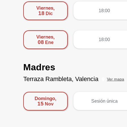
Viernes,
más
18:00
18
Dic
Viernes,
más
18:00
08
Ene
Madres
Terraza Rambleta, Valencia
Ver mapa
Domingo,
más
Sesión única
15
Nov