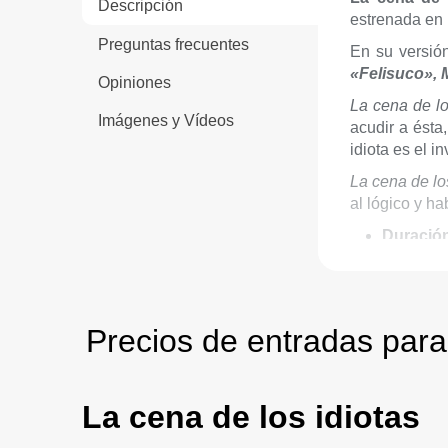
Descripción
estrenada en 
Preguntas frecuentes
En su versió
«Felisuco», 
Opiniones
La cena de lo
Imágenes y Vídeos
acudir a ésta
idiota es el in
La cena de lo
al lógico y hab
Duració
Edad re
Precios de entradas para
La cena de los idiotas