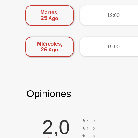
Martes,
más
19:00
25
Ago
Miércoles,
más
19:00
26
Ago
Opiniones
2,0
0
5
0
4
0
3