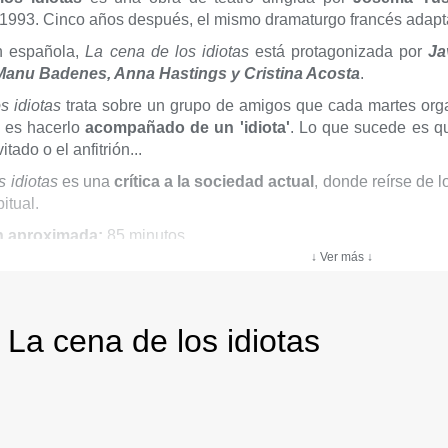
1993. Cinco años después, el mismo dramaturgo francés adaptar
n española,
La cena de los idiotas
está protagonizada por
Ja
Manu Badenes, Anna Hastings y Cristina Acosta
.
s idiotas
trata sobre un grupo de amigos que cada martes organ
, es hacerlo
acompañado de un 'idiota'
. Lo que sucede es que
vitado o el anfitrión...
s idiotas
es una
crítica a la sociedad actual
, donde reírse de
itual.
n aproximada:
85 minutos
↓ Ver más ↓
comendada:
mayores de 12 años
 La cena de los idiotas