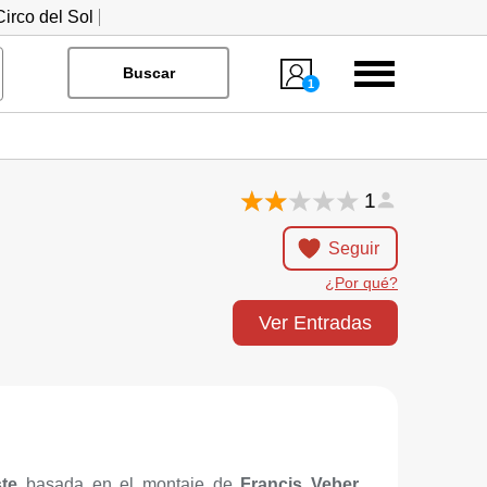
irco del Sol
Menú
Buscar
1
1
Seguir
¿Por qué?
Ver Entradas
ste
basada en el montaje de
Francis Veber
,