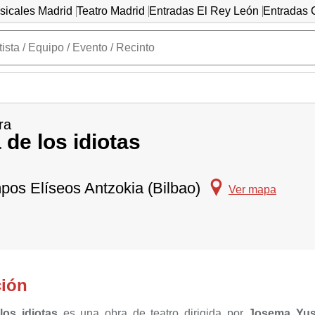
sicales Madrid
Teatro Madrid
Entradas El Rey León
Entradas C
ra
 de los idiotas
pos Elíseos Antzokia (Bilbao)
Ver mapa
ción
los idiotas
es una obra de teatro dirigida por
Josema Yu