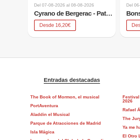
Del
07-08-2026
al
08-08-2026
Del
06
Cyrano de Bergerac - Pata Teatro
Bons
Desde 16,20€
Des
Entradas destacadas
The Book of Mormon, el musical
Festival
2026
PortAventura
Rafael Á
Aladdin el Musical
The Jur
Parque de Atracciones de Madrid
Ya me h
Isla Mágica
El Otro