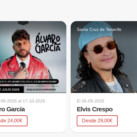
Santa Cruz de Tenerife
-09-2026
al
17-10-2026
El
26-09-2026
ro García
Elvis Crespo
de 24,00€
Desde 29,00€