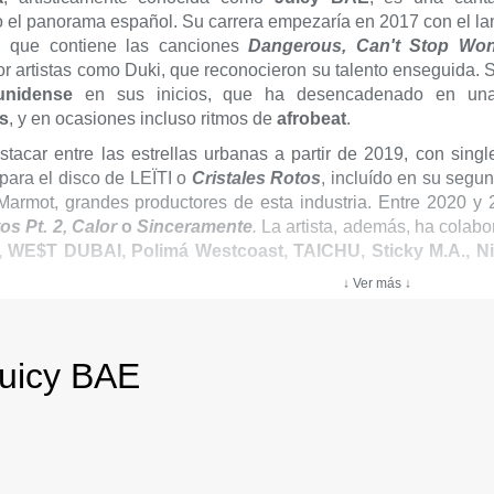
 el panorama español. Su carrera empezaría en 2017 con el l
, que contiene las canciones
Dangerous, Can't Stop Won
r artistas como Duki, que reconocieron su talento enseguida. S
unidense
en sus inicios, que ha desencadenado en u
s
, y en ocasiones incluso ritmos de
afrobeat
.
tacar entre las estrellas urbanas a partir de 2019, con sin
para el disco de LEÏTI o
Cristales Rotos
, incluído en su seg
 Marmot, grandes productores de esta industria. Entre 2020 
os Pt. 2, Calor
o
Sinceramente
.
La artista, además, ha cola
, WE$T DUBAI, Polimá Westcoast, TAICHU, Sticky M.A., Ni
y lanzó el éxito
Tied Up
,
de su primer álbum
"La noche ke me
↓ Ver más ↓
 su último trabajo
"PTSD"
, termina de consolidar el estilo ú
uas
, se compone de una base de palmas flamencas y guitarra
Autotune. La artista ha actuado en grandes escenarios com
Juicy BAE
de Argentina