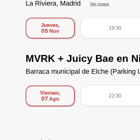
La Riviera, Madrid
Ver mapa
Jueves,
más
19:30
05
Nov
MVRK + Juicy Bae en Ni
Barraca municipal de Elche (Parking
Viernes,
más
22:30
07
Ago