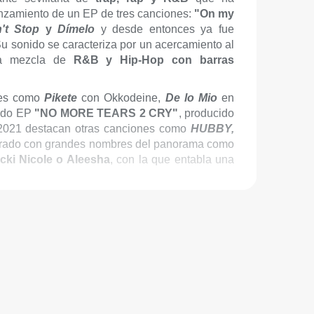
anzamiento de un EP de tres canciones:
"On my
't Stop
y
Dímelo
y desde entonces ya fue
u sonido se caracteriza por un acercamiento al
na mezcla de
R&B y Hip-Hop con barras
gles como
Pikete
con Okkodeine,
De lo Mio
en
undo EP
"NO MORE TEARS 2 CRY"
, producido
y 2021 destacan otras canciones como
HUBBY,
borado con grandes nombres del panorama como
cki Nicole o Aleesha
, con la que entabla una
 muera".
nico y fresco de Juicy BAE. La primera canción,
 combinados con la voz de Juicy y una dosis
o Sónar, Primavera Sound, Festival BAM y el