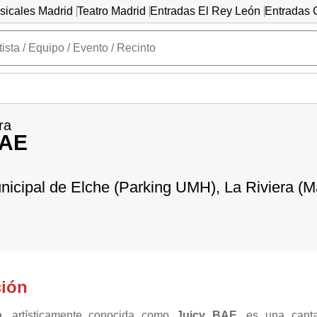
sicales Madrid
Teatro Madrid
Entradas El Rey León
Entradas C
ra
BAE
nicipal de Elche (Parking UMH), La Riviera (M
ción
a
, artísticamente conocida como
Juicy BAE
, es una cant