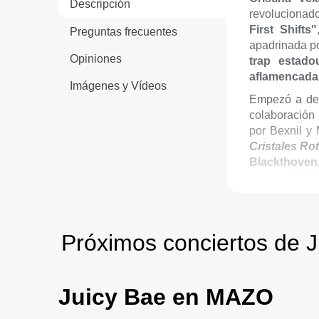
Descripción
revolucionado
First Shifts"
Preguntas frecuentes
apadrinada po
Opiniones
trap estado
aflamencada
Imágenes y Vídeos
Empezó a des
colaboración 
por Bexnil y
Cristales Rot
Blackthoven
gran amistad 
Sin embargo,
Malas Leng
perfecta de 
Próximos conciertos de 
Lollapalooza 
Juicy Bae en MAZO