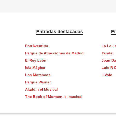
Entradas destacadas
En
PortAventura
La La L
Parque de Atracciones de Madrid
Yandel
El Rey León
Joan D
Isla Mágica
Luis R 
Los Morancos
Il Volo
Parque Warner
Aladdin el Musical
The Book of Mormon, el musical