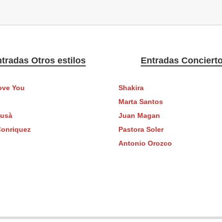
tradas Otros estilos
Entradas Conciert
ove You
Shakira
Marta Santos
ausà
Juan Magan
Conriquez
Pastora Soler
Antonio Orozco