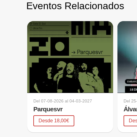
Eventos Relacionados
Del
07-08-2026
al
04-03-2027
Del
25
Parquesvr
Álva
Desde 18,00€
Des