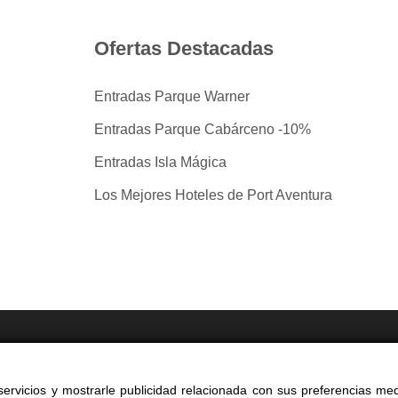
Ofertas Destacadas
Entradas Parque Warner
Entradas Parque Cabárceno -10%
Entradas Isla Mágica
Los Mejores Hoteles de Port Aventura
tradas por taquilla.com comparando mas de 40 proveedo
ervicios y mostrarle publicidad relacionada con sus preferencias med
yright 2014-2026 Ociocultura Network SL - All Rights Reserved