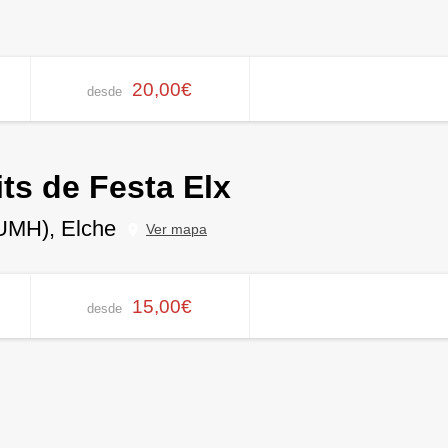
20,00€
desde
ts de Festa Elx
 UMH), Elche
Ver mapa
15,00€
desde