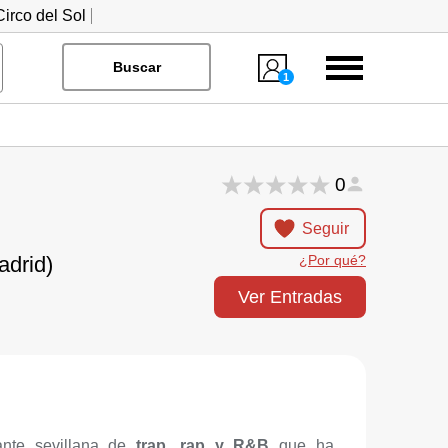
irco del Sol
Menú
Buscar
1
0
Seguir
adrid)
¿Por qué?
Ver Entradas
ante sevillana de
trap, rap y R&B
que ha