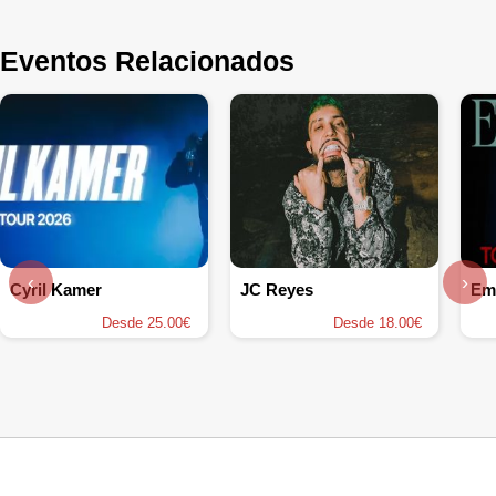
Eventos Relacionados
‹
›
Cyril Kamer
JC Reyes
Em
Desde 25.00€
Desde 18.00€