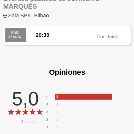
MARQUÉS
Sala BBK, Bilbao
SAB
20:30
Concluído
22 MAR
Opiniones
5,0
3
5
0
4
0
3
0
2
3
en total
0
1