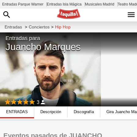
Entradas Parque Warner
Entradas Isla Mágica
Musicales Madrid
Teatro Mad
Entradas
>
Conciertos
>
Hip Hop
Entradas para
Juancho Marques
3
ENTRADAS
Descripción
Discografía
Gira Juancho Ma
Eventos pasados de JUANCHO