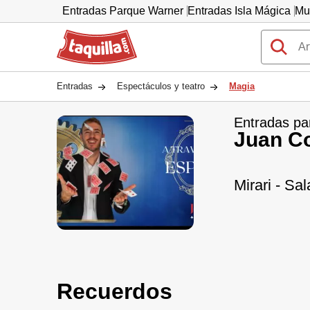
Entradas Parque Warner
Entradas Isla Mágica
Mu
Taquilla.com
Entradas
Espectáculos y teatro
Magia
Entradas pa
Juan C
Mirari - Sa
Recuerdos