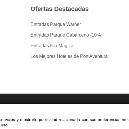
Ofertas Destacadas
Entradas Parque Warner
Entradas Parque Cabárceno -10%
Entradas Isla Mágica
Los Mejores Hoteles de Port Aventura
tradas por taquilla.com comparando mas de 40 proveedo
ervicios y mostrarle publicidad relacionada con sus preferencias med
yright 2014-2026 Ociocultura Network SL - All Rights Reserved
 uso.
a web significa la aceptación de nuestra
política de privacidad y cookie