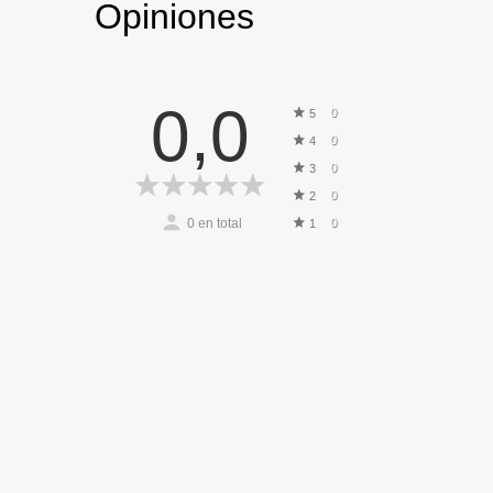
Opiniones
0,0
0
5
0
4
0
3
0
2
0
en total
0
1