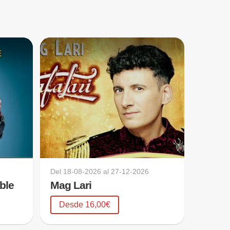
Del
18-08-2026
al
27-12-2026
ible
Mag Lari
Desde 16,00€