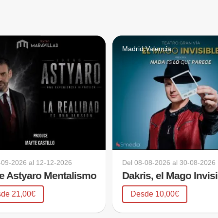
d
Madrid,Valencia
-09-2026
al
12-12-2026
Del
08-08-2026
al
30-08-2026
e Astyaro Mentalismo
Dakris, el Mago Invis
de 21,00€
Desde 10,00€