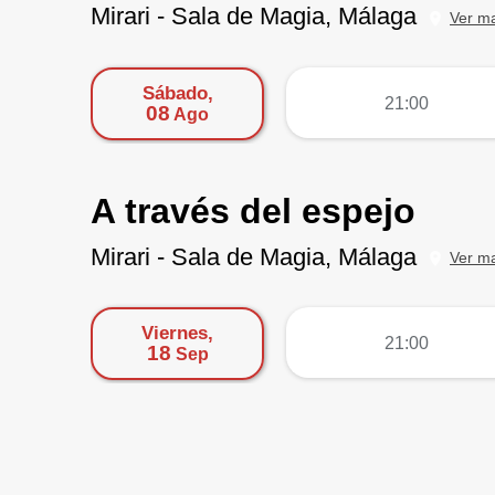
Mirari - Sala de Magia, Málaga
Ver m
Sábado,
más
21:00
08
Ago
A través del espejo
Mirari - Sala de Magia, Málaga
Ver m
Viernes,
más
21:00
18
Sep