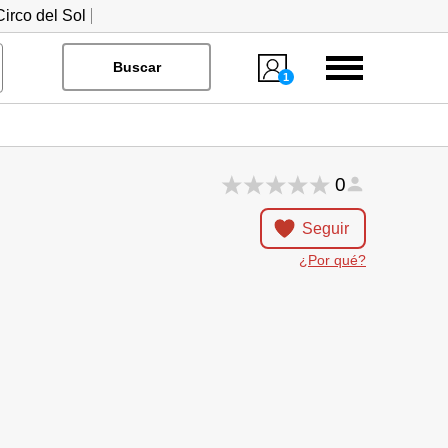
irco del Sol
Menú
Buscar
1
0
Seguir
¿Por qué?