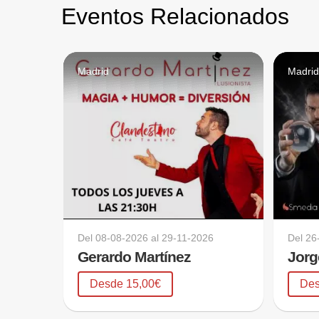
Eventos Relacionados
Madrid
Madri
Del
08-08-2026
al
29-11-2026
Del
26
Gerardo Martínez
Jorg
Desde 15,00€
Des