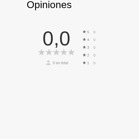
Opiniones
0,0
0
5
0
4
0
3
0
2
0
en total
0
1