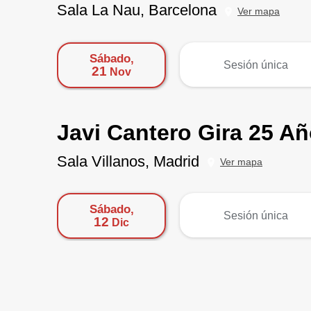
Sala La Nau, Barcelona
Ver mapa
Sábado,
más
Sesión única
21
Nov
Javi Cantero Gira 25 A
Sala Villanos, Madrid
Ver mapa
Sábado,
más
Sesión única
12
Dic