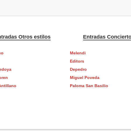
tradas Otros estilos
Entradas Conciert
co
Melendi
Editors
edoya
Depedro
oren
Miguel Poveda
Antillano
Paloma San Basilio