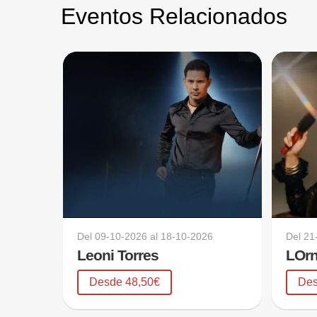
Eventos Relacionados
Del
09-10-2026
al
18-10-2026
Del
21
Leoni Torres 
LOr
Desde 48,50€
Des