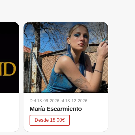
Del
18-09-2026
al
13-12-2026
María Escarmiento
Desde 18,00€