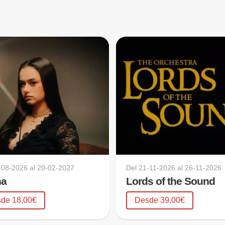
-08-2026
al
20-02-2027
Del
21-11-2026
al
26-11-2026
na
Lords of the Sound
de 18,00€
Desde 39,00€