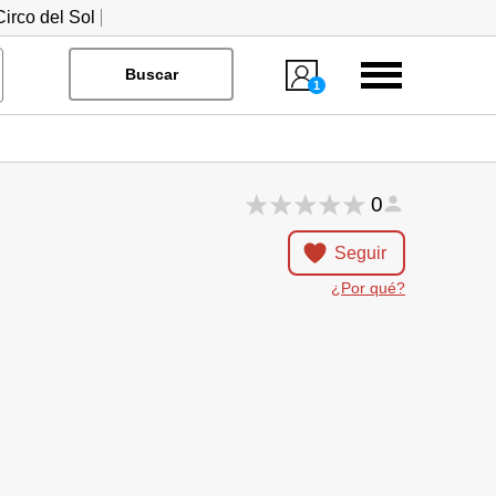
irco del Sol
Menú
Buscar
1
0
Seguir
¿Por qué?