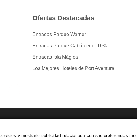
Ofertas Destacadas
Entradas Parque Warner
Entradas Parque Cabárceno -10%
Entradas Isla Mágica
Los Mejores Hoteles de Port Aventura
tradas por taquilla.com comparando mas de 40 proveedo
ervicios y mostrarle publicidad relacionada con sus preferencias med
yright 2014-2026 Ociocultura Network SL - All Rights Reserved