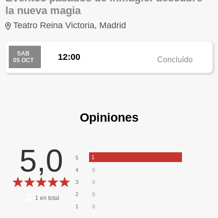
la nueva magia
Teatro Reina Victoria, Madrid
SAB
12:00
Concluído
05 OCT
Opiniones
5,0
1
5
0
4
0
3
0
2
1
en total
0
1