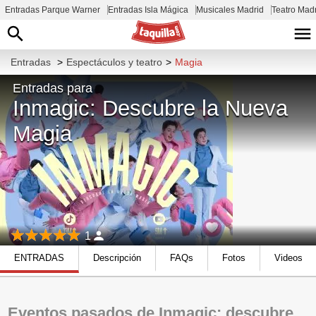
Entradas Parque Warner
Entradas Isla Mágica
Musicales Madrid
Teatro Mad
Entradas
>
Espectáculos y teatro
>
Magia
Entradas para
Inmagic: Descubre la Nueva
Magia
1
ENTRADAS
Descripción
FAQs
Fotos
Videos
Eventos pasados de Inmagic: descubre