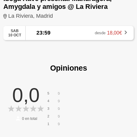
Amygdala y amigos @ La Riviera
La Riviera, Madrid
SAB
23:59
18,00€
desde
10 OCT
Opiniones
0,0
0
5
0
4
0
3
0
2
0
en total
0
1