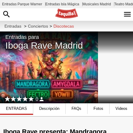
Entradas Parque Warner
Entradas Isla Mágica
Musicales Madrid
Teatro Mad
Entradas
>
Conciertos
>
Discotecas
Entradas para
Iboga Rave Madrid
0
ENTRADAS
Descripción
FAQs
Fotos
Videos
Iboga Rave presenta: Mandragora,