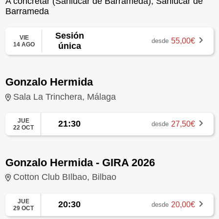
A concretar (Sanlúcar de Barrameda), Sanlúcar de
Barrameda
Sesión
VIE
55,00€
desde
14 AGO
única
Gonzalo Hermida
Sala La Trinchera, Málaga
JUE
21:30
27,50€
desde
22 OCT
Gonzalo Hermida - GIRA 2026
Cotton Club BIlbao, Bilbao
JUE
20:30
20,00€
desde
29 OCT