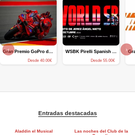
‹
›
Gran Premio GoPro de Aragón de MotoGP
WSBK Pirelli Spanish Round
Desde 40.00€
Desde 55.00€
Entradas destacadas
Aladdin el Musical
Las noches del Club de la