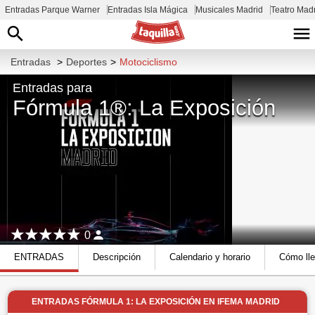
Entradas Parque Warner
Entradas Isla Mágica
Musicales Madrid
Teatro Mad
Entradas
>
Deportes
>
Motociclismo
Entradas para
Fórmula 1®: La Exposición
0
ENTRADAS
Descripción
Calendario y horario
Cómo lle
ENTRADAS FÓRMULA 1: LA EXPOSICIÓN EN IFEMA MADRID