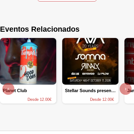
Eventos Relacionados
‹
›
Planet Club
Stellar Sounds presenta AVA Night
Ja
Desde 12.00€
Desde 12.00€