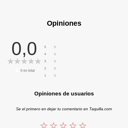
Opiniones
0,0
0
5
0
4
0
3
0
2
0
en total
0
1
Opiniones de usuarios
Se el primero en dejar tu comentario en Taquilla.com