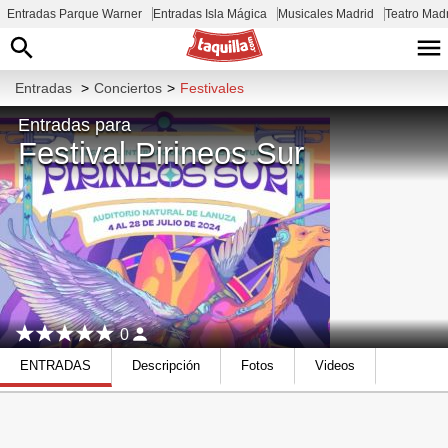
Entradas Parque Warner
Entradas Isla Mágica
Musicales Madrid
Teatro Mad
Entradas
>
Conciertos
>
Festivales
Entradas para
Festival Pirineos Sur
0
ENTRADAS
Descripción
Fotos
Videos