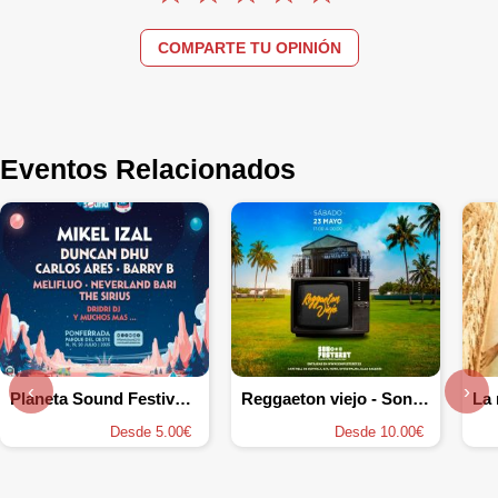
COMPARTE TU OPINIÓN
Eventos Relacionados
‹
›
Planeta Sound Festival 2026
Reggaeton viejo - Son Fusteret
La
Desde 5.00€
Desde 10.00€