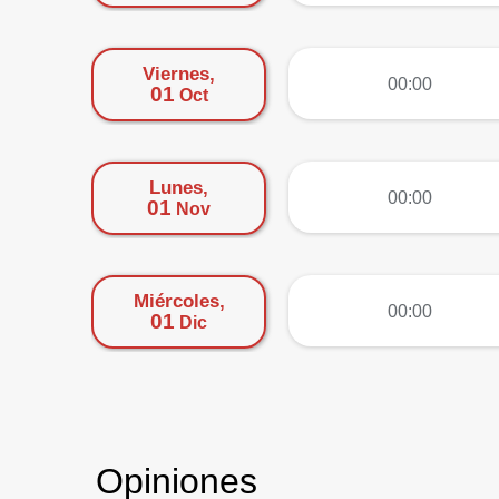
Viernes,
más
00:00
01
Oct
Lunes,
más
00:00
01
Nov
Miércoles,
más
00:00
01
Dic
Opiniones