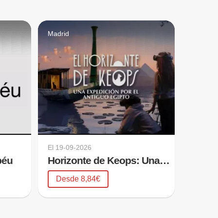
Madrid
El
19-09-2026
béu
Horizonte de Keops: Una expedición por el antiguo Egipto
Desde 8,84€