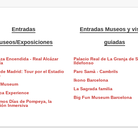
Entradas
Entradas Museos y vis
useos/Exposiciones
guiadas
za Encendida - Real Alcázar
Palacio Real de La Granja de 
la
Ildefonso
 de Madrid: Tour por el Estadio
Parc Samà - Cambrils
o
Ikono Barcelona
n Museum
La Sagrada familia
ica Experience
Big Fun Museum Barcelona
imos Días de Pompeya, la
ión Inmersiva