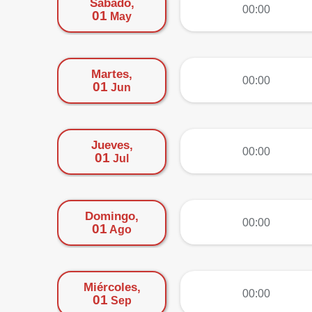
Sábado,
más
00:00
01
May
Martes,
más
00:00
01
Jun
Jueves,
más
00:00
01
Jul
Domingo,
más
00:00
01
Ago
Miércoles,
más
00:00
01
Sep