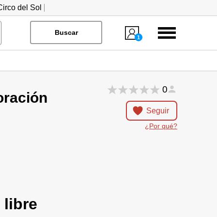
irco del Sol
Menú
Buscar
1
0
oración
Seguir
¿Por qué?
 libre