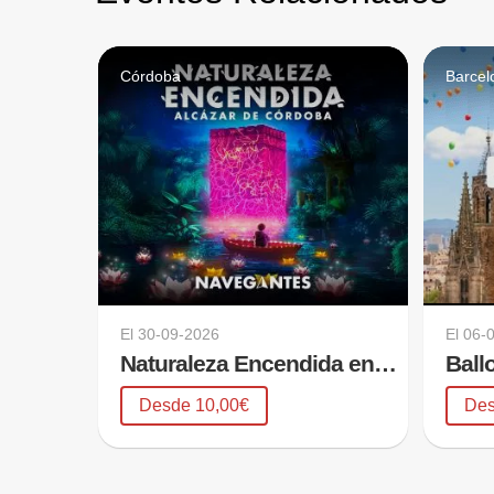
Córdoba
Barcel
El
30-09-2026
El
06-
Naturaleza Encendida en Córdoba
Ball
Desde 10,00€
Des