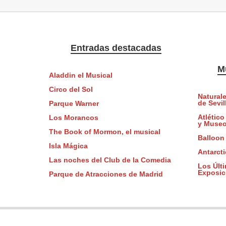
Entradas destacadas
M
Aladdin el Musical
Circo del Sol
Naturale
de Sevil
Parque Warner
Atlético
Los Morancos
y Muse
The Book of Mormon, el musical
Balloo
Isla Mágica
Antarct
Las noches del Club de la Comedia
Los Últ
Exposic
Parque de Atracciones de Madrid