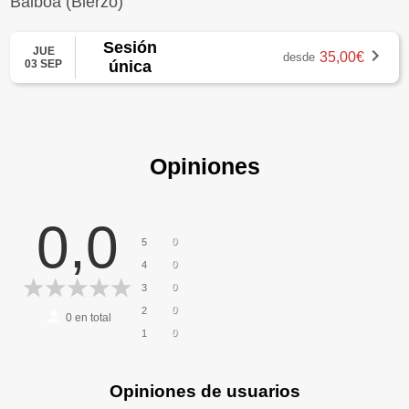
Balboa (Bierzo)
Sesión
JUE
35,00€
desde
03 SEP
única
Opiniones
0,0
0
5
0
4
0
3
0
2
0
en total
0
1
Opiniones de usuarios