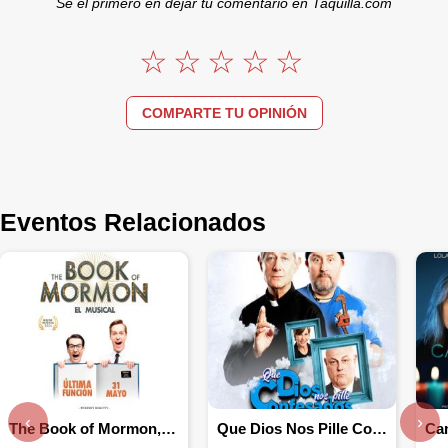
Se el primero en dejar tu comentario en Taquilla.com
COMPARTE TU OPINIÓN
Eventos Relacionados
‹
›
The Book of Mormon, el musical
Que Dios Nos Pille Confesados
Ca