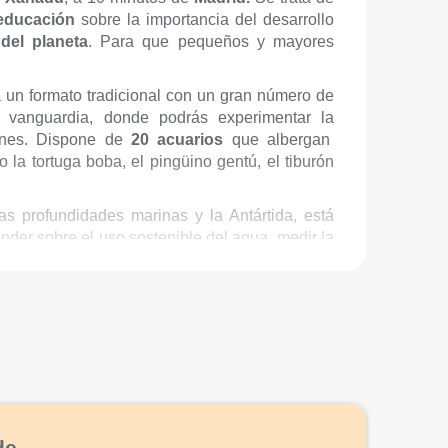
 educación
sobre la importancia del desarrollo
del planeta
. Para que pequeños y mayores
 un formato tradicional con un gran número de
de vanguardia, donde podrás experimentar la
ones. Dispone de
20 acuarios
que albergan
o la tortuga boba, el pingüino gentú, el tiburón
as profundidades marinas y la Antártida, está
nder sobre el uso sostenible del agua, medir la
xperiencia en una playa interactiva.
de