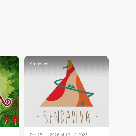
Arguedas
Del
15-11-2026
al
13-12-2026