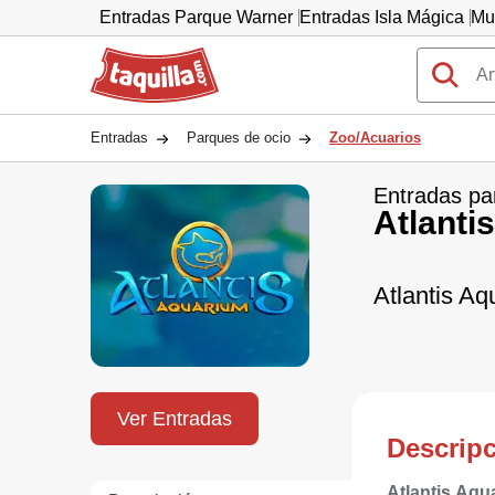
Entradas Parque Warner
Entradas Isla Mágica
Mu
Taquilla.com
Entradas
Parques de ocio
Zoo/Acuarios
Entradas pa
Atlanti
Atlantis A
Ver Entradas
Descrip
Atlantis Aqu