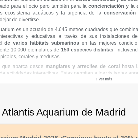
sado para el ocio pero también para
la concienciación y la
los ecosistema acuáticos y la urgencia de la
conservación 
ejar de divertirse.
quarium es un acuario de 4.645 metros cuadrados que combina
interactivas y educativas a través de sus instalaciones 
ad de varios hábitats submarinos
en las mejores condici
ente 10.000 ejemplares de
150 especies distintas
, incluyend
ropicales, corales y medusas.
t, que abarca desde
manglares y arrecifes de coral
hasta l
 actividades interactivas. Estas permiten a los visitantes apre
↓ Ver más ↓
l peso de algunas especies marinas, e incluso disfrutar de una e
 Atlantis Aquarium de Madrid
quarium Madrid 2026 ¡Consigue hasta el 30% 