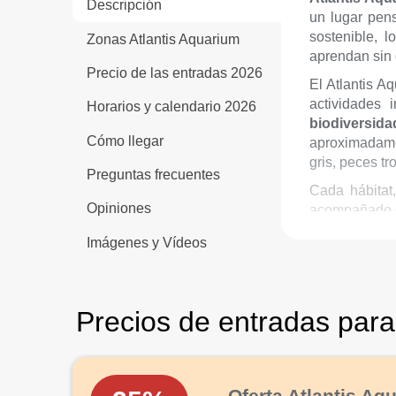
Descripción
un lugar pen
sostenible, 
Zonas Atlantis Aquarium
aprendan sin d
Precio de las entradas 2026
El Atlantis A
actividades 
Horarios y calendario 2026
biodiversid
Cómo llegar
aproximadam
gris, peces t
Preguntas frecuentes
Cada hábita
Opiniones
acompañado de
velocidad o e
Imágenes y Vídeos
Precios de entradas para
Oferta Atlantis A