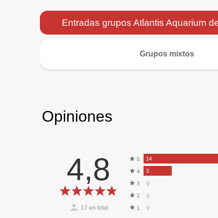
Entradas grupos Atlantis Aquarium d
más
Grupos mixtos
Opiniones
4,8
14
5
3
4
0
3
0
2
17
en total
0
1