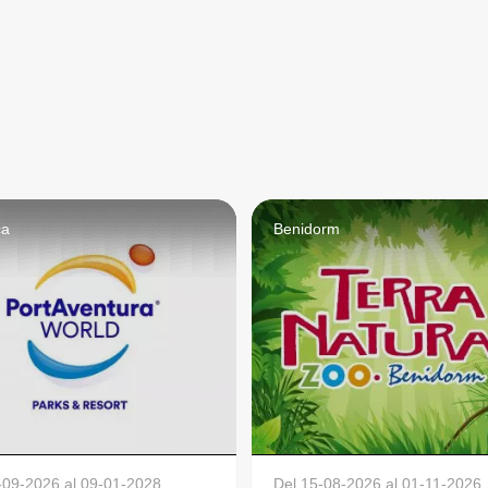
ca
Benidorm
-09-2026
al
09-01-2028
Del
15-08-2026
al
01-11-2026