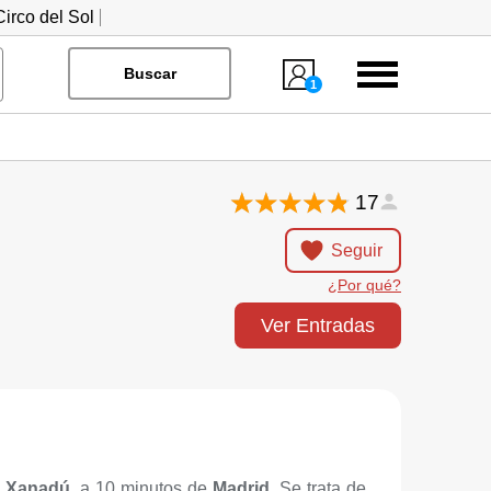
irco del Sol
Menú
Buscar
1
17
Seguir
¿Por qué?
Ver Entradas
o Xanadú
, a 10 minutos de
Madrid.
Se trata de