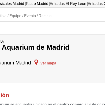
sicales Madrid
Teatro Madrid
Entradas El Rey León
Entradas C
ra
s Aquarium de Madrid
quarium Madrid
Ver mapa
ción
arium
se encuentra ubicado en el
centro comercial y de oci