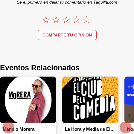
Se el primero en dejar tu comentario en Taquilla.com
COMPARTE TU OPINIÓN
Eventos Relacionados
‹
›
Manolo Morera
La Hora y Media de El Club de la Comedia Madrid
No