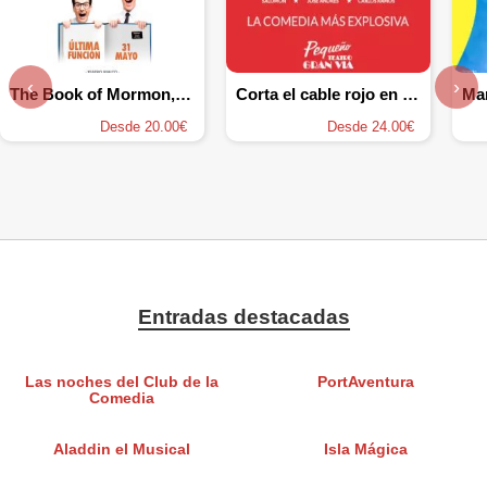
‹
›
The Book of Mormon, el musical
Corta el cable rojo en Madrid
Ma
Desde 20.00€
Desde 24.00€
Entradas destacadas
Las noches del Club de la
PortAventura
Comedia
Aladdin el Musical
Isla Mágica