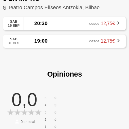
Teatro Campos Elíseos Antzokia, Bilbao
SAB
20:30
12,75€
desde
19 SEP
SAB
19:00
12,75€
desde
31 OCT
Opiniones
0,0
0
5
0
4
0
3
0
2
0
en total
0
1