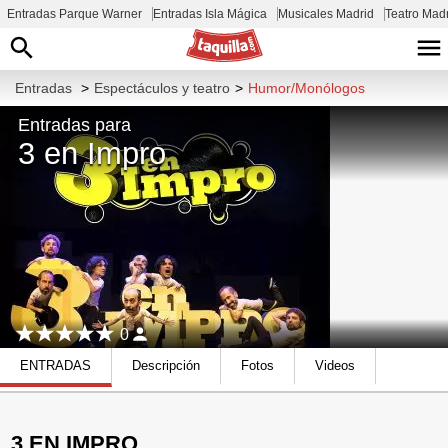
Entradas Parque Warner
Entradas Isla Mágica
Musicales Madrid
Teatro Mad
Entradas
>
Espectáculos y teatro
>
Humor/Monólogos
Entradas para
3 en Impro
0
ENTRADAS
Descripción
Fotos
Videos
3 EN IMPRO