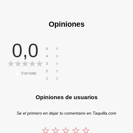
Opiniones
0,0
0
5
0
4
0
3
0
2
0
en total
0
1
Opiniones de usuarios
Se el primero en dejar tu comentario en Taquilla.com