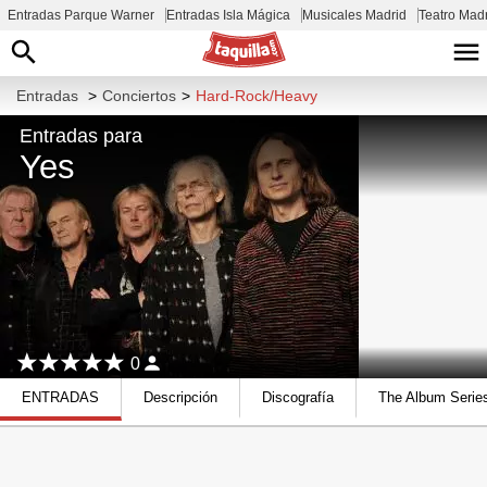
Entradas Parque Warner
Entradas Isla Mágica
Musicales Madrid
Teatro Mad
Entradas
>
Conciertos
>
Hard-Rock/Heavy
Entradas para
Yes
0
ENTRADAS
Descripción
Discografía
The Album Serie