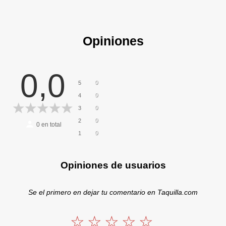
Opiniones
0,0
0
5
0
4
0
3
0
2
0
en total
0
1
Opiniones de usuarios
Se el primero en dejar tu comentario en Taquilla.com