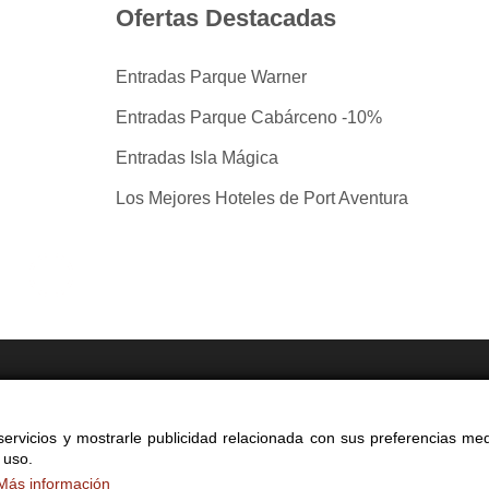
Ofertas Destacadas
Entradas Parque Warner
Entradas Parque Cabárceno -10%
Entradas Isla Mágica
Los Mejores Hoteles de Port Aventura
tradas por taquilla.com comparando mas de 40 proveedo
ervicios y mostrarle publicidad relacionada con sus preferencias med
yright 2014-2026 Ociocultura Network SL - All Rights Reserved
 uso.
a web significa la aceptación de nuestra
política de privacidad y cookie
Más información