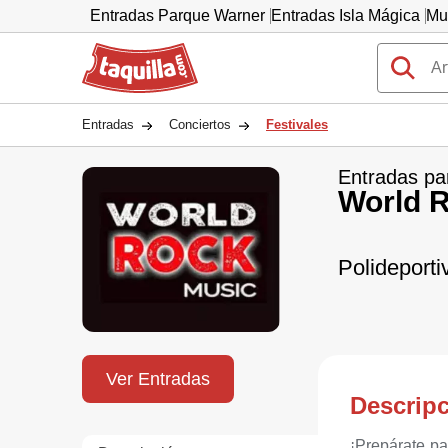
Entradas Parque Warner
Entradas Isla Mágica
Mu
Taquilla.com
Entradas
Conciertos
Festivales
Entradas pa
World 
Polideporti
Ver Entradas
Descrip
¡Prepárate pa