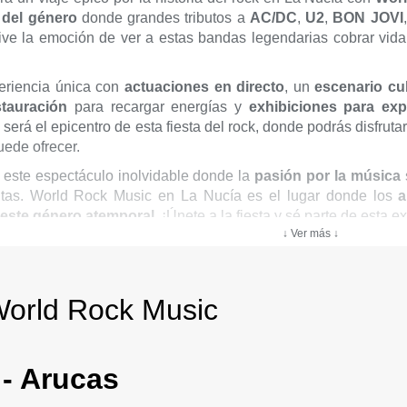
 del género
donde grandes tributos a
AC/DC
,
U2
,
BON
JOVI
ive la emoción de ver a estas bandas legendarias cobrar vida
eriencia única con
actuaciones en directo
, un
escenario cu
stauración
para recargar energías y
exhibiciones para exp
o
será el epicentro de esta fiesta del rock, donde podrás disfruta
uede ofrecer.
 este espectáculo inolvidable donde la
pasión por la música
itas. World Rock Music en La Nucía es el lugar donde los
a
este género atemporal
. ¡Únete a la fiesta y sé parte de esta 
↓ Ver más ↓
World Rock Music
- Arucas