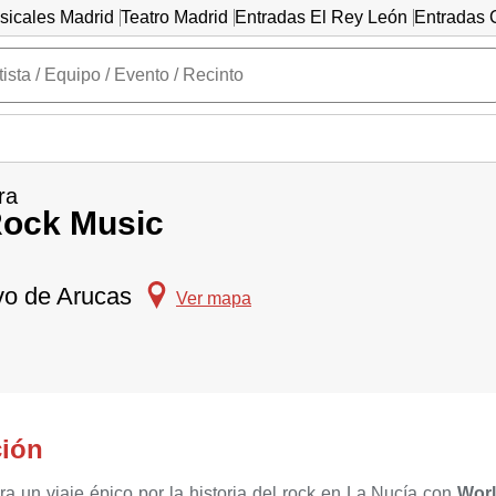
sicales Madrid
Teatro Madrid
Entradas El Rey León
Entradas C
ra
Rock Music
vo de Arucas
Ver mapa
ción
ra un viaje épico por la historia del rock en La Nucía con
Wor