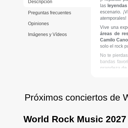
Descripción
las
leyendas
escenario. ¡V
Preguntas frecuentes
atemporales!
Opiniones
Vive una exp
áreas de re
Imágenes y Vídeos
Camilo Can
solo el rock p
No te pierdas
bandas favor
grandeza de 
Próximos conciertos de 
World Rock Music 2027 