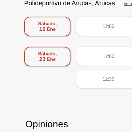
Polideportivo de Arucas, Arucas
Ver
Sábado,
más
12:00
16
Ene
Sábado,
más
12:00
23
Ene
más
12:30
Opiniones