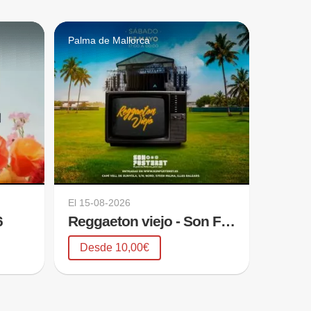
Palma de Mallorca
El
15-08-2026
6
Reggaeton viejo - Son Fusteret
Desde 10,00€