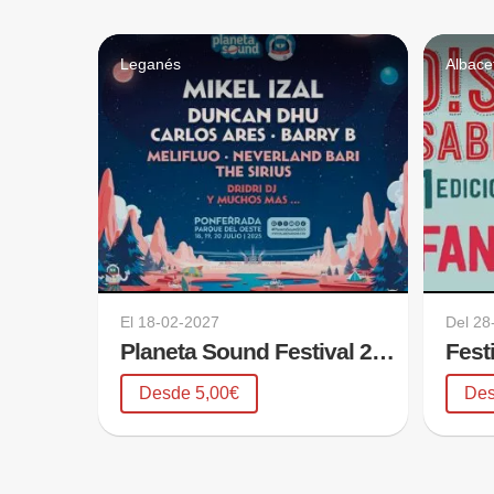
Leganés
Albace
El
18-02-2027
Del
28
Planeta Sound Festival 2026
Fest
Desde 5,00€
Des