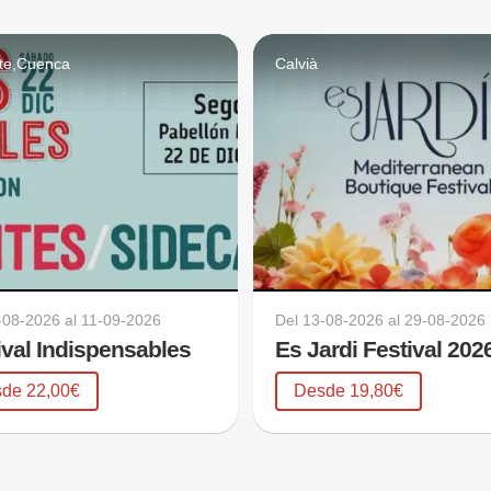
te,Cuenca
Calvià
-08-2026
al
11-09-2026
Del
13-08-2026
al
29-08-2026
ival Indispensables
Es Jardi Festival 202
de 22,00€
Desde 19,80€