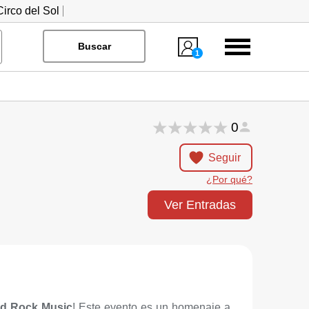
irco del Sol
Menú
Buscar
1
0
Seguir
¿Por qué?
Ver Entradas
ld Rock Music
! Este evento es un homenaje a