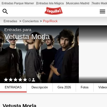
Entradas Parque Warner
Entradas Isla Mágica
Musicales Madrid
Teatro Mad
Entradas
>
Conciertos
>
Pop/Rock
Entradas para
Vetusta Morla
0
ENTRADAS
Descripción
Gira 2026
Fotos
Video
Vetusta Morla