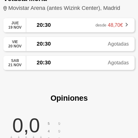
Movistar Arena (antes Wizink Center), Madrid
JUE
20:30
48,70€
desde
19 NOV
VIE
20:30
Agotadas
20 NOV
SAB
20:30
Agotadas
21 NOV
Opiniones
0,0
0
5
0
4