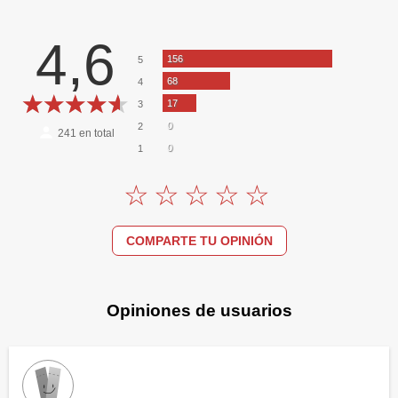
4,6
156
5
68
4
17
3
0
2
241
en total
0
1
COMPARTE TU OPINIÓN
Opiniones de usuarios