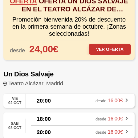
OFERTA
OFERTA UN DIOS SALVAJE
EN EL TEATRO ALCÁZAR DE
MADRID ¡2º TEMPORADA!
Promoción bienvenida 20% de descuento
en la primera semana de octubre. ¡Zonas
seleccionadas!
24,00€
VER OFERTA
desde
Un Dios Salvaje
Teatro Alcázar, Madrid
VIE
20:00
16,00€
desde
02 OCT
18:00
16,00€
desde
SAB
03 OCT
20:00
16,00€
desde