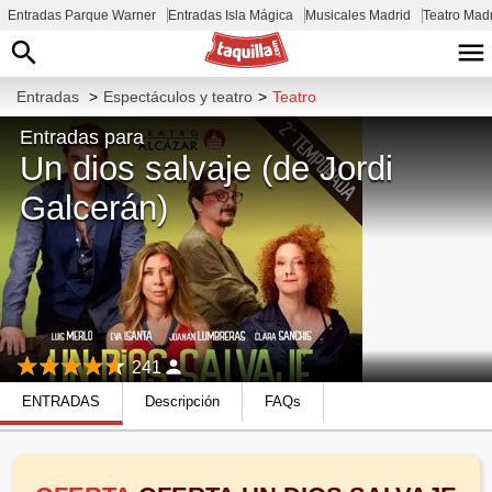
Entradas Parque Warner
Entradas Isla Mágica
Musicales Madrid
Teatro Mad
Entradas
>
Espectáculos y teatro
>
Teatro
Entradas para
Un dios salvaje (de Jordi
Galcerán)
241
ENTRADAS
Descripción
FAQs