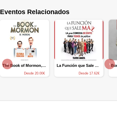
Eventos Relacionados
‹
›
The Book of Mormon, el musical
La Función que Sale mal
Bon
Desde 20.00€
Desde 17.62€