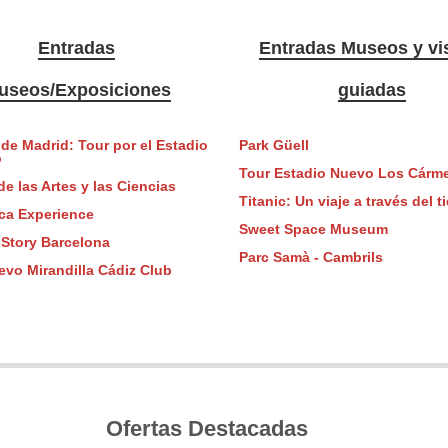
Entradas
Entradas Museos y vis
useos/Exposiciones
guiadas
 de Madrid: Tour por el Estadio
Park Güell
o
Tour Estadio Nuevo Los Cárm
e las Artes y las Ciencias
Titanic: Un viaje a través del 
ica Experience
Sweet Space Museum
 Story Barcelona
Parc Samà - Cambrils
evo Mirandilla Cádiz Club
Ofertas Destacadas