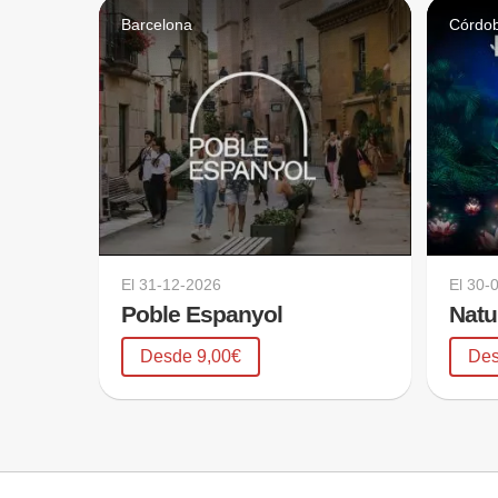
Barcelona
Córdo
El
31-12-2026
El
30-
Poble Espanyol
Desde 9,00€
Des