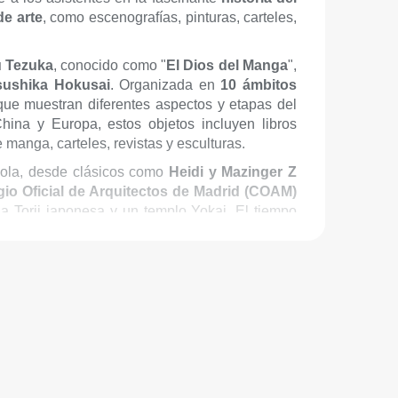
de arte
, como escenografías, pinturas, carteles,
 Tezuka
, conocido como "
El Dios del Manga
",
sushika Hokusai
. Organizada en
10 ámbitos
ue muestran diferentes aspectos y etapas del
ina y Europa, estos objetos incluyen libros
e manga, carteles, revistas y esculturas.
añola, desde clásicos como
Heidi y Mazinger Z
gio Oficial de Arquitectos de Madrid (COAM)
a Torii japonesa y un templo Yokai. El tiempo
 pueden permanecer más tiempo.