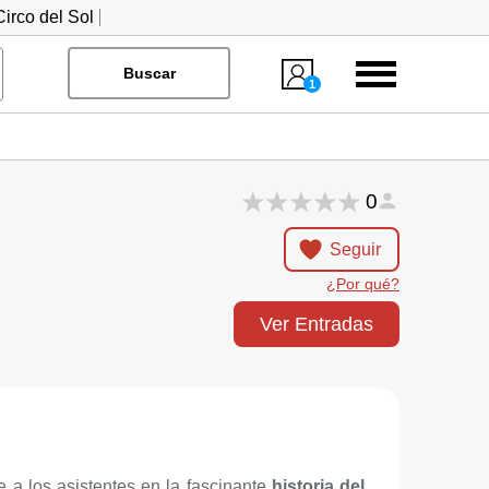
irco del Sol
Menú
Buscar
1
0
Seguir
¿Por qué?
Ver Entradas
 a los asistentes en la fascinante
historia del