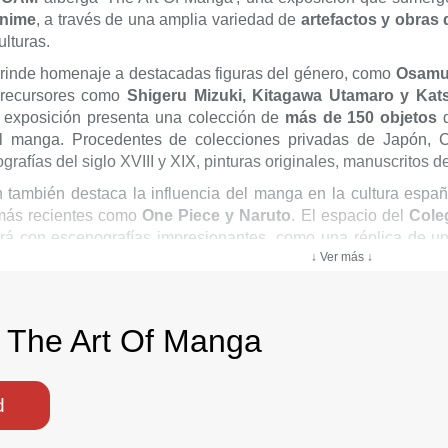
anime
, a través de una amplia variedad de
artefactos y obras 
ulturas.
 rinde homenaje a destacadas figuras del género, como
Osamu
precursores como
Shigeru Mizuki, Kitagawa Utamaro y Kat
a exposición presenta una colección de
más de 150 objetos
q
el manga. Procedentes de colecciones privadas de Japón, Ch
lografías del siglo XVIII y XIX, pinturas originales, manuscritos d
n también destaca la influencia del manga en la cultura esp
 más recientes como
One Piece y Naruto
. El espacio del
Cole
rá con escenografías impresionantes, como una réplica de un
↓ Ver más ↓
isita es de aproximadamente una hora, aunque los visitantes
a The Art Of Manga
d