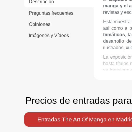
Descripción
manga y el 
revistas y esc
Preguntas frecuentes
Esta muestra
Opiniones
así como a 
temáticos
, l
Imágenes y Vídeos
desarrollo d
ilustrados, xi
La exposició
hasta títulos
se transforma
promedio de v
Precios de entradas par
Entradas The Art Of Manga en Madri