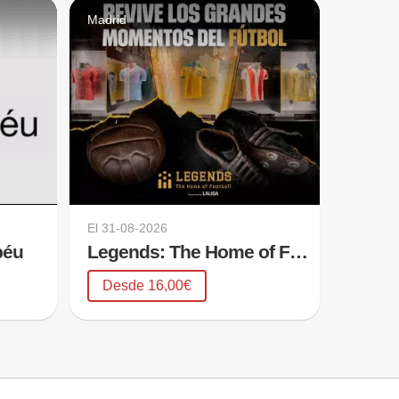
Madrid
El
31-08-2026
béu
Legends: The Home of Football
Desde 16,00€