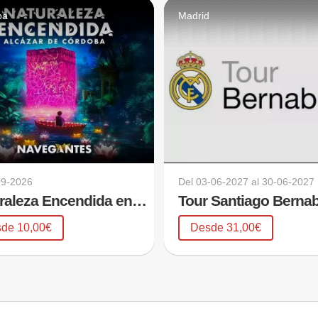
ba
Madrid
09-2026
Del
03-06-2027
al
30-06-2027
Naturaleza Encendida en Córdoba
Tour Santiago Berna
de 10,00€
Desde 31,00€