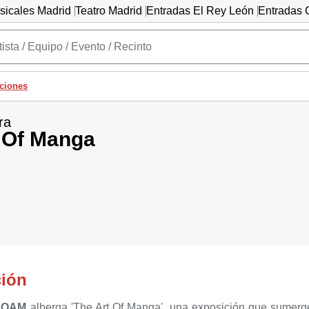
sicales Madrid
Teatro Madrid
Entradas El Rey León
Entradas C
ciones
ra
 Of Manga
ción
COAM
alberga 'The Art Of Manga', una exposición que sumerge