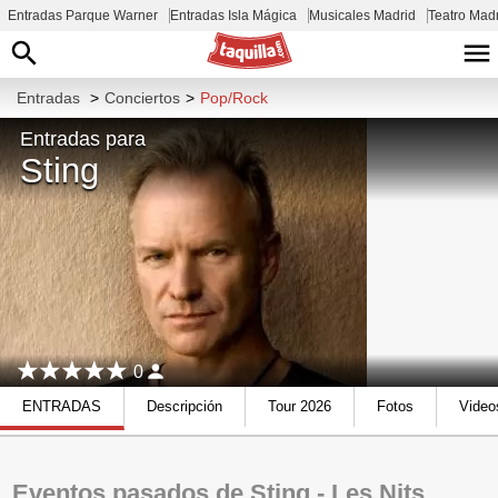
Entradas Parque Warner
Entradas Isla Mágica
Musicales Madrid
Teatro Mad
Entradas
>
Conciertos
>
Pop/Rock
Entradas para
Sting
0
ENTRADAS
Descripción
Tour 2026
Fotos
Video
Eventos pasados de Sting - Les Nits