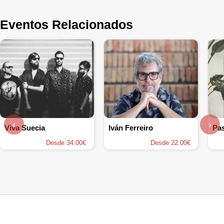
Eventos Relacionados
‹
›
Viva Suecia
Iván Ferreiro
Pas
Desde 34.00€
Desde 22.00€