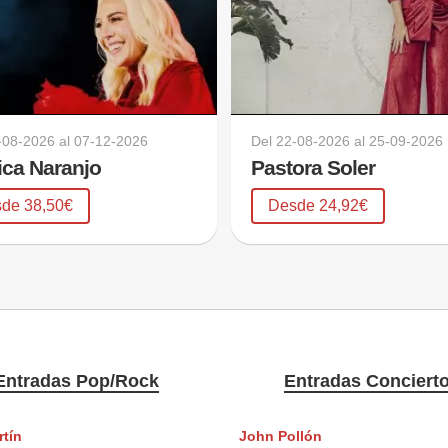
-08-2026
al
07-12-2026
Del
22-08-2026
al
25-09-2026
ca Naranjo
Pastora Soler
de 38,50€
Desde 24,92€
Entradas Pop/Rock
Entradas Conciert
rtín
John Pollón