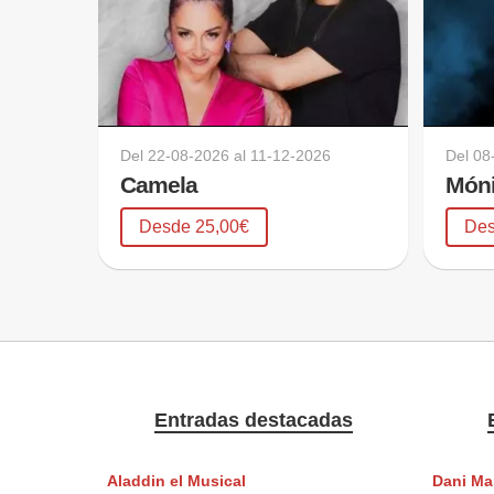
Del
22-08-2026
al
11-12-2026
Del
08
Camela
Móni
Desde 25,00€
Des
Entradas destacadas
Aladdin el Musical
Dani Ma