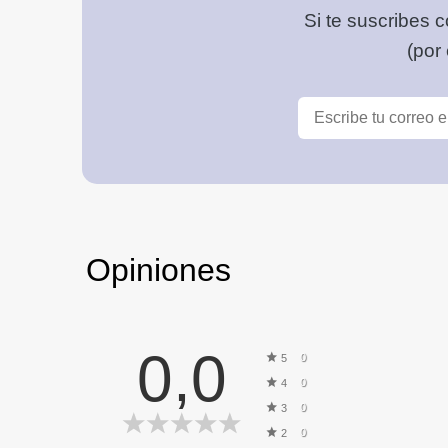
Si te suscribes c
(por
Opiniones
0,0
0
5
0
4
0
3
0
2