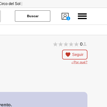
irco del Sol
Menú
Buscar
1
0
Seguir
¿Por qué?
vento.