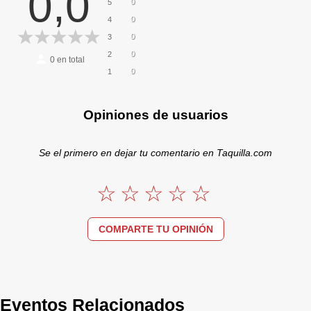
0,0
0
5
0
4
0
3
0
2
0
en total
0
1
Opiniones de usuarios
Se el primero en dejar tu comentario en Taquilla.com
COMPARTE TU OPINIÓN
Eventos Relacionados