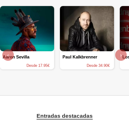
‹
›
Aaron Sevilla
Paul Kalkbrenner
Los
Desde 17.95€
Desde 34.90€
Entradas destacadas