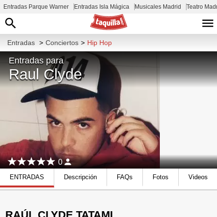
Entradas Parque Warner
Entradas Isla Mágica
Musicales Madrid
Teatro Mad
Entradas
>
Conciertos
>
Hip Hop
Entradas para
Raul Clyde
0
ENTRADAS
Descripción
FAQs
Fotos
Videos
RAÚL CLYDE TATAMI