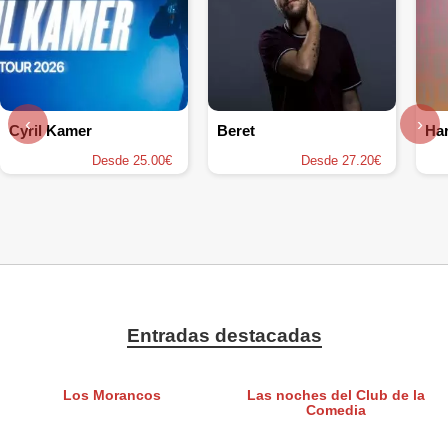
‹
›
Cyril Kamer
Beret
Ha
Desde 25.00€
Desde 27.20€
Entradas destacadas
Los Morancos
Las noches del Club de la
Comedia