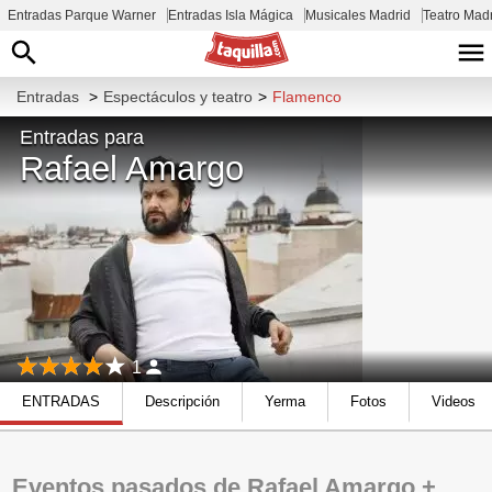
Entradas Parque Warner
Entradas Isla Mágica
Musicales Madrid
Teatro Mad
Entradas
>
Espectáculos y teatro
>
Flamenco
Entradas para
Rafael Amargo
1
ENTRADAS
Descripción
Yerma
Fotos
Videos
Eventos pasados de Rafael Amargo +