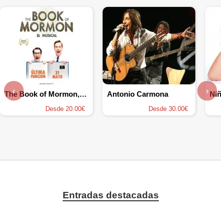
‹
›
The Book of Mormon, el musical
Antonio Carmona
Niñ
Desde 20.00€
Desde 30.00€
Entradas destacadas