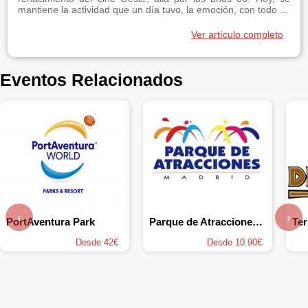
mantiene la actividad que un día tuvo, la emoción, con todo ...
Ver artículo completo
Eventos Relacionados
‹
›
PortAventura Park
Parque de Atracciones de Madrid
Ter
Desde 42€
Desde 10.90€