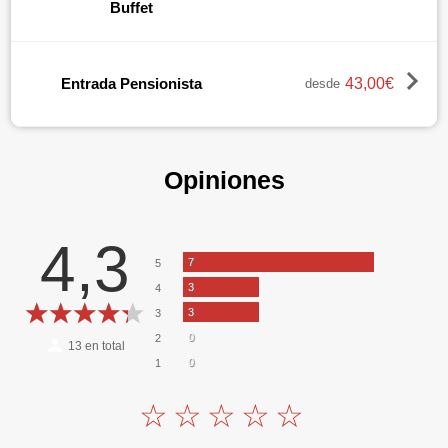
Buffet
43,00€
Entrada Pensionista
desde
Opiniones
4,3
7
5
3
4
3
3
0
2
13
en total
0
1