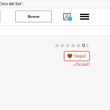
irco del Sol
Menú
Buscar
1
0
Seguir
¿Por qué?