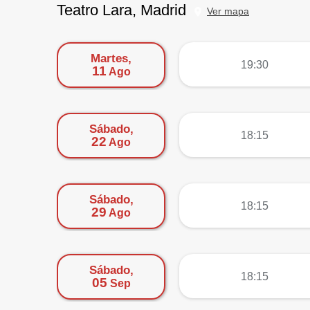
Teatro Lara, Madrid
Ver mapa
Martes,
más
19:30
11
Ago
Sábado,
más
18:15
22
Ago
Sábado,
más
18:15
29
Ago
Sábado,
más
18:15
05
Sep