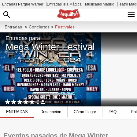
Entradas Parque Warner
Entradas Isla Mágica
Musicales Madrid
Teatro Mad
Entradas
>
Conciertos
>
Festivales
Entradas para
Mega Winter Festival
0
ENTRADAS
Descripción
Cómo Llegar
FAQs
Fo
Eventos pasados de Mega Winter