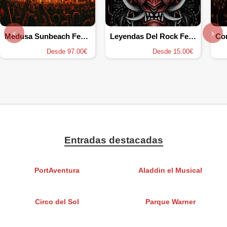
‹
›
Medusa Sunbeach Festival 2026
Leyendas Del Rock Festival 2026
Con
Desde 97.00€
Desde 15.00€
Entradas destacadas
PortAventura
Aladdin el Musical
Circo del Sol
Parque Warner