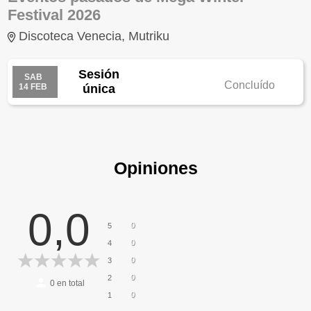
Festival 2026
Discoteca Venecia, Mutriku
Sesión
SAB
Concluído
14 FEB
única
Opiniones
0,0
0
5
0
4
0
3
0
2
0
en total
0
1