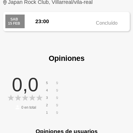
Japan Rock Club, Villarreal/vila-real
SAB
23:00
Concluído
15 FEB
Opiniones
0,0
0
5
0
4
0
3
0
2
0
en total
0
1
Opiniones de usuarios